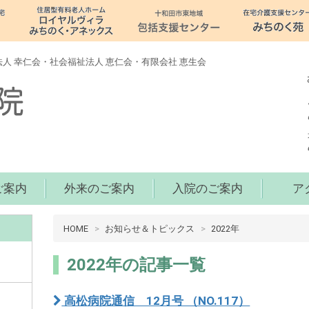
人 幸仁会・社会福祉法人 恵仁会・有限会社 恵生会
ご案内
外来のご案内
入院のご案内
ア
病
HOME
お知らせ＆トピックス
2022年
院
介
2022年の記事一覧
護
十
高松病院通信 12月号 （NO.117）​