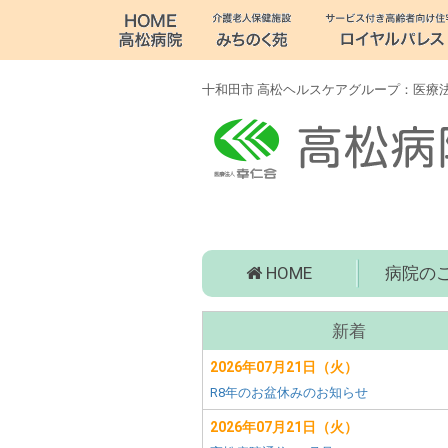
十
和
田
十和田市 高松ヘルスケアグループ：医療法
市
病
院・
老
高
HOME
病院の
人
松
病
介
サ
院
新着
ブ
(青
護・
森
2026年07月21日（火）
メ
県
R8年のお盆休みのお知らせ
障
ニ
十
ュ
2026年07月21日（火）
和