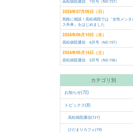
害
ー
高松病院通信 7月号（NO.157）
田
者
市)
2026年07月05日（日）
メ
施
気軽に相談！高松病院では「女性メンタ
ニ
ス外来」をはじめました
ュ
設
ー
2026年06月10日（水）
別
高松病院通信 6月号（NO.157）
2026年05月16日（土）
メ
高松病院通信 5月号（NO.156）
ニ
ュ
カテゴリ別
ー
お知らせ(72)
トピックス(8)
高松病院通信(121)
ひだまりカフェ(19)