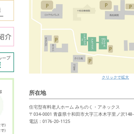
市
メ
イ
ン
コ
ン
テ
ン
ツ
クリックで拡大
所在地
住宅型有料老人ホーム みちのく・アネックス
〒034-0001 青森県十和田市大字三本木字里ノ沢148-
電話：0176-20-1125