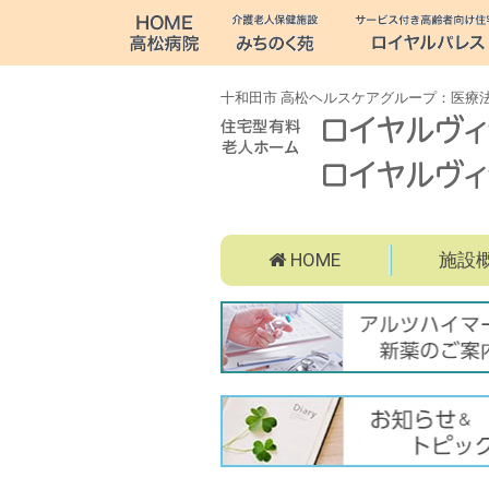
十
和
田
十和田市 高松ヘルスケアグループ：医療法
市
病
院・
サ
HOME
施設
老
イ
ト
人
サ
バ
メ
ナ
ブ
ニ
介
ー
ュ
メ
ー
護・
ニ
ュ
障
ー