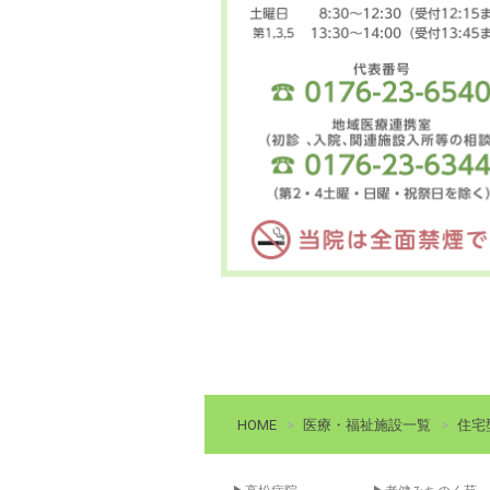
高
HOME
医療・福祉施設一覧
住宅
松
病