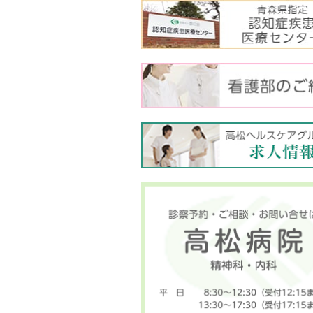
害
者
施
設
別
メ
ニ
ュ
ー