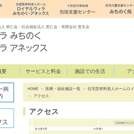
人 幸仁会・社会福祉法人 恵仁会・有限会社 恵生会
概要
サービスと料金
施設での生活
ア
病
HOME
医療・福祉施設一覧
住宅型有料老人ホームロ
院
アクセス
介
護
アクセス
十
和
田