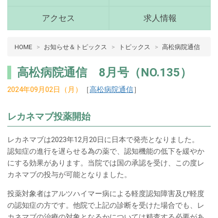
(青
森
アクセス
求人情報
県
十
病
HOME
お知らせ＆トピックス
トピックス
高松病院通信
和
院
田
介
市)
高松病院通信 8月号（NO.135）
護
メ
2024年09月02日（月）
［
高松病院通信
］
ニ
十
ュ
和
ー
レカネマブ投薬開始
田
市
レカネマブは2023年12月20日に日本で発売となりました。
メ
認知症の進行を遅らせる為の薬で、認知機能の低下を緩やか
イ
にする効果があります。当院では国の承認を受け、この度レ
ン
カネマブの投与が可能となりました。
コ
ン
投薬対象者はアルツハイマー病による軽度認知障害及び軽度
テ
の認知症の方です。他院で上記の診断を受けた場合でも、レ
カネマブの治療の対象となるかについては精査する必要があ