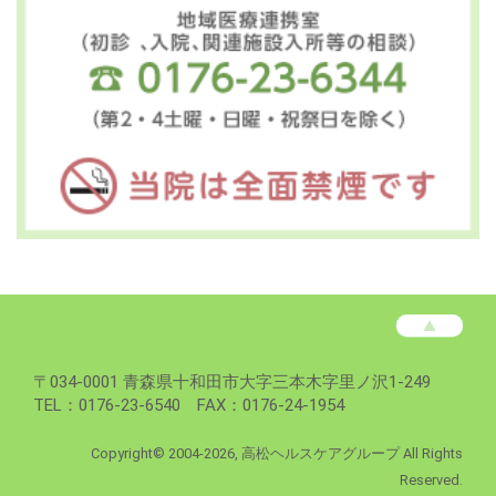
高
松
病
高
〒
034-0001
青森県
十和田市
大字三本木字里ノ沢1-249
院
松
TEL：0176-23-6540 FAX：0176-24-1954
フ
病
ッ
院
Copyright©
2004-2026, 高松ヘルスケアグループ All Rights
タ
Reserved.