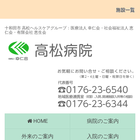
十和田市 高松ヘルスケアグループ：医療法人 幸仁会・社会福祉法人 恵
仁会・有限会社 恵生会
高
HOME
病院のご案内
松
病
外来のご案内
入院のご案内
院