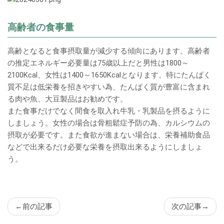
ン
ツ
高齢者の食事量
高齢となると食事摂取量が減少する傾向にあります。高齢者
の推定エネルギー必要量は75歳以上だと男性は1800～
2100Kcal、女性は1400～1650Kcalとなります。特にたんぱく
質不足は低栄養を招きやすい為、たんぱく質が豊富に含まれ
る肉や魚、大豆製品はお勧めです。
また食事だけでなく間食を取入れ牛乳・乳製品を摂るように
しましょう。女性の場合は骨粗鬆症予防の為、カルシウムの
摂取が必要です。また食欲が進まない場合は、栄養補助食品
などで出来るだけ必要な栄養を摂取出来るようにしましょ
う。
←
前の記事
次の記事
→