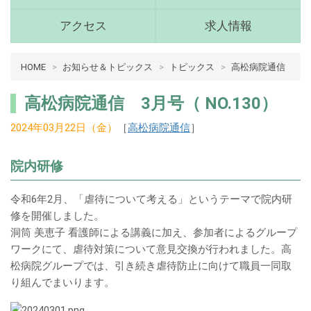
(青
森
アクセス
求人情報
県
十
病
HOME
お知らせ＆トピックス
トピックス
高松病院通信
和
院
田
介
市)
高松病院通信 3月号（ NO.130）
護
メ
2024年03月22日（金）
［
高松病院通信
］
ニ
十
ュ
和
ー
院内研修
田
市
令和6年2月、「虐待について考える」というテーマで院内研
メ
修を開催しました。
イ
洞筒 美恵子 看護師による講義に加え、参加者によるグループ
ン
ワークにて、虐待対策について意見交換が行われました。高
コ
松病院グループでは、引き続き虐待防止に向けて職員一同取
ン
り組んでまいります。
テ