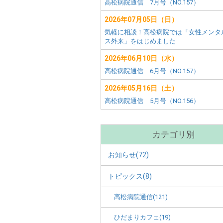
害
ー
高松病院通信 7月号（NO.157）
田
者
市)
2026年07月05日（日）
メ
施
気軽に相談！高松病院では「女性メンタ
ニ
ス外来」をはじめました
ュ
設
ー
2026年06月10日（水）
別
高松病院通信 6月号（NO.157）
2026年05月16日（土）
メ
高松病院通信 5月号（NO.156）
ニ
ュ
カテゴリ別
ー
お知らせ(72)
トピックス(8)
高松病院通信(121)
ひだまりカフェ(19)