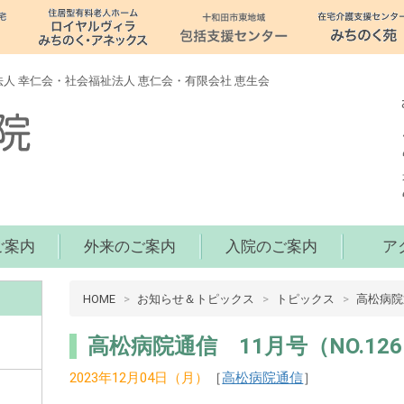
人 幸仁会・社会福祉法人 恵仁会・有限会社 恵生会
ご案内
外来のご案内
入院のご案内
ア
病
HOME
お知らせ＆トピックス
トピックス
高松病院
院
介
高松病院通信 11月号（NO.126
護
2023年12月04日（月）
［
高松病院通信
］
十