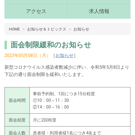
(青
森
アクセス
求人情報
県
十
病
HOME
お知らせ＆トピックス
お知らせ
和
院
田
介
市)
面会制限緩和のお知らせ
護
メ
2023年05月08日（月）
［
お知らせ
］
ニ
十
ュ
和
新型コロナウイルス感染者数減少に伴い、令和5年5月8日より
ー
田
下記の通り面会制限を緩和いたします。​
市
メ
事前予約制、1回につき15分程度
イ
面会時間
①10：00～11：30
ン
②14：00～16：00
コ
ン
面会頻度
月に2回程度
テ
面会人数
患者様・利用者様1名につき4名まで