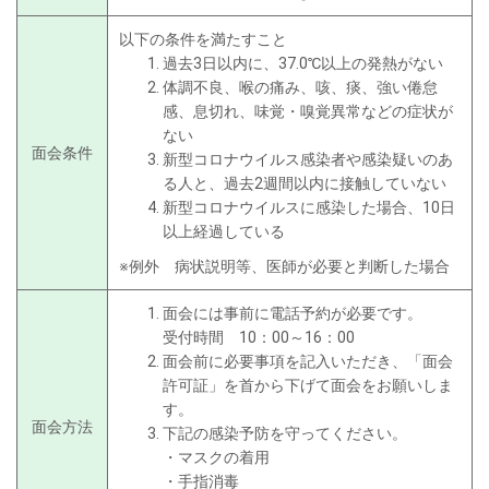
ン
ツ
以下の条件を満たすこと
過去3日以内に、37.0℃以上の発熱がない
体調不良、喉の痛み、咳、痰、強い倦怠
感、息切れ、味覚・嗅覚異常などの症状が
ない
面会条件
新型コロナウイルス感染者や感染疑いのあ
る人と、過去2週間以内に接触していない
新型コロナウイルスに感染した場合、10日
以上経過している
※例外 病状説明等、医師が必要と判断した場合
面会には事前に電話予約が必要です。
受付時間 10：00～16：00​
面会前に必要事項を記入いただき、「面会
許可証」を首から下げて面会をお願いしま
す。
面会方法
下記の感染予防を守ってください。
・マスクの着用
・手指消毒