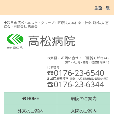
十和田市 高松ヘルスケアグループ：医療法人 幸仁会・社会福祉法人 恵
仁会・有限会社 恵生会
高
HOME
病院のご案内
松
病
外来のご案内
入院のご案内
院