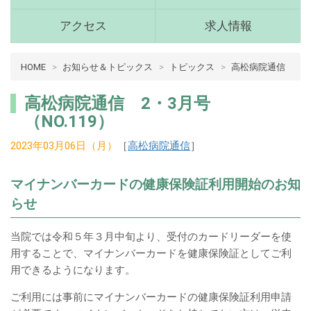
(青
森
アクセス
求人情報
県
十
病
HOME
お知らせ＆トピックス
トピックス
高松病院通信
和
院
田
介
市)
高松病院通信 2・3月号
護
メ
（NO.119）
ニ
十
ュ
2023年03月06日（月）
［
高松病院通信
］
和
ー
田
マイナンバーカードの​健康保険証利用開始のお知
市
らせ​
メ
イ
当院では令和５年３月中旬より、受付のカードリーダーを使
ン
用することで、マイナンバーカードを健康保険証としてご利
コ
用できるようになります。​
ン
テ
ご利用には事前にマイナンバーカードの健康保険証利用申請