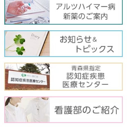
バ
ナ
ー