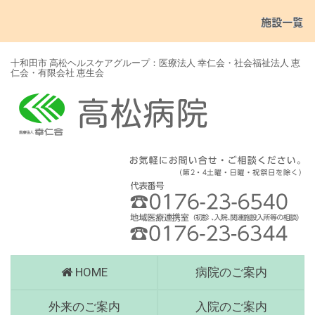
十和田市 高松ヘルスケアグループ：医療法人 幸仁会・社会福祉法人 恵
仁会・有限会社 恵生会
高
HOME
病院のご案内
松
病
外来のご案内
入院のご案内
院