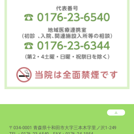
高
松
病
高
〒
034-0001
青森県
十和田市
大字三本木字里ノ沢1-249
院