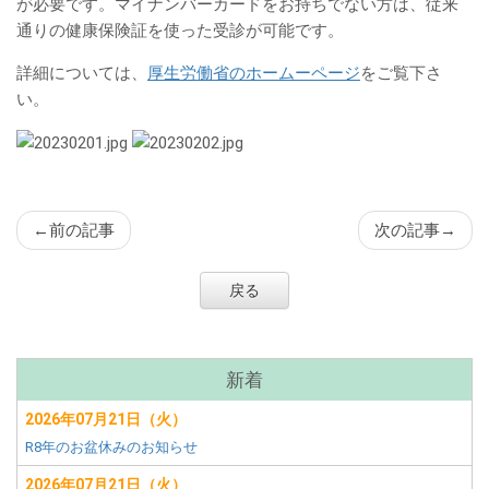
ン
が必要です。マイナンバーカードをお持ちでない方は、従来
ツ
通りの健康保険証を使った受診が可能です。​
詳細については、
厚生労働省のホームーページ
をご覧下さ
い。​
←
前の記事
次の記事
→
戻る
サ
新着
ブ
2026年07月21日（火）
メ
R8年のお盆休みのお知らせ
ニ
ュ
2026年07月21日（火）