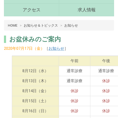
(青
森
アクセス
求人情報
県
十
病
HOME
お知らせ＆トピックス
お知らせ
和
院
田
介
市)
お盆休みのご案内
護
メ
2020年07月17日（金）
［
お知らせ
］
ニ
十
ュ
和
ー
午前
午後
田
市
8月12日（水）
通常診療
通常診療
メ
8月13日（木）
通常診療
休診
イ
ン
8月14日（金）
休診
休診
コ
8月15日（土）
休診
休診
ン
8月16日（日）
休診
休診
テ