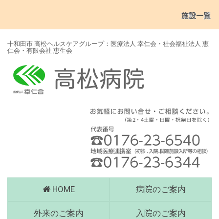
十和田市 高松ヘルスケアグループ：医療法人 幸仁会・社会福祉法人 恵
仁会・有限会社 恵生会
高
HOME
病院のご案内
松
病
外来のご案内
入院のご案内
院