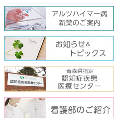
バ
ナ
ー