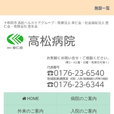
十和田市 高松ヘルスケアグループ：医療法人 幸仁会・社会福祉法人 恵
仁会・有限会社 恵生会
高
HOME
病院のご案内
松
病
外来のご案内
入院のご案内
院