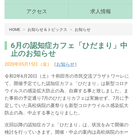
(青
森
アクセス
求人情報
県
十
病
HOME
お知らせ＆トピックス
お知らせ
和
院
田
介
市)
6月の認知症カフェ「ひだまり」中
護
メ
止のお知らせ
ニ
十
ュ
2020年05月15日（金）
［
お知らせ
］
和
ー
田
令和2年6月20日（土）十和田市の市民交流プラザトワーレに
市
て、開催予定でした認知症カフェ「ひだまり」は新型コロナ
メ
ウイルスの感染拡大防止の為、自粛する事と致しました。ま
イ
た事前の予定通り7月のひだまりカフェは実施せず、7月に予
ン
定していた高松病院の夏祭りも新型コロナウイルス感染拡大
防止の為、中止する事となりました。
コ
ン
次回以降の認知症カフェ「ひだまり」は、状況をみて開催の
テ
検討を行っていきます。開催・中止の案内は高松病院のホー