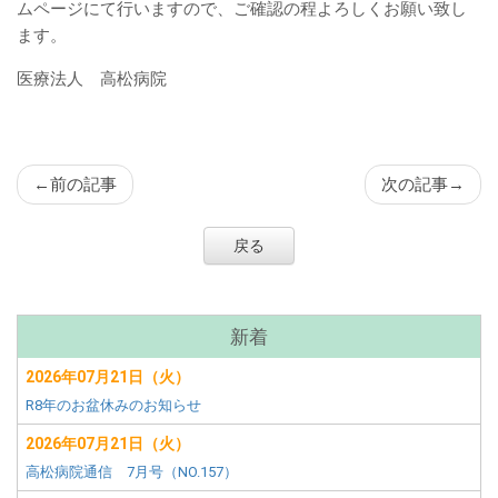
ン
ムページにて行いますので、ご確認の程よろしくお願い致し
ツ
ます。
医療法人 高松病院
←
前の記事
次の記事
→
戻る
サ
新着
ブ
2026年07月21日（火）
メ
R8年のお盆休みのお知らせ
ニ
ュ
2026年07月21日（火）
ー
高松病院通信 7月号（NO.157）