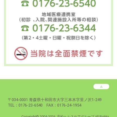
高
松
病
高
〒
034-0001
青森県
十和田市
大字三本木字里ノ沢1-249
院
松
TEL：0176-23-6540 FAX：0176-24-1954
フ
病
ッ
院
Copyright©
2004-2026, 高松ヘルスケアグループ All Rights