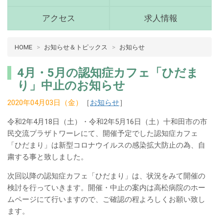
(青
森
アクセス
求人情報
県
十
病
HOME
お知らせ＆トピックス
お知らせ
和
院
田
介
市)
4月・5月の認知症カフェ「ひだま
護
メ
り」中止のお知らせ
ニ
十
ュ
2020年04月03日（金）
［
お知らせ
］
和
ー
田
令和2年4月18日（土）・令和2年5月16日（土）十和田市の市
市
民交流プラザトワーレにて、開催予定でした認知症カフェ
メ
「ひだまり」は新型コロナウイルスの感染拡大防止の為、自
イ
粛する事と致しました。
ン
次回以降の認知症カフェ「ひだまり」は、状況をみて開催の
コ
検討を行っていきます。開催・中止の案内は高松病院のホー
ン
ムページにて行いますので、ご確認の程よろしくお願い致し
テ
ます。