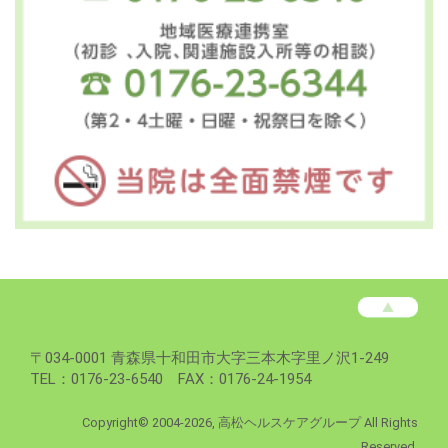
高
松
病
高
〒
034-0001
青森県
十和田市
大字三本木字里ノ沢1-249
院
松
TEL：0176-23-6540 FAX：0176-24-1954
フ
病
ッ
院
Copyright©
2004-2026, 高松ヘルスケアグループ All Rights
Reserved.