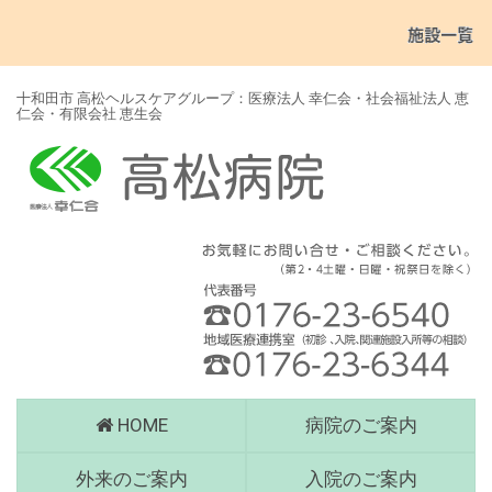
十和田市 高松ヘルスケアグループ：医療法人 幸仁会・社会福祉法人 恵
仁会・有限会社 恵生会
高
HOME
病院のご案内
松
病
外来のご案内
入院のご案内
院