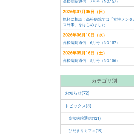
害
ー
高松病院通信 7月号（NO.157）
田
者
市)
2026年07月05日（日）
メ
施
気軽に相談！高松病院では「女性メンタ
ニ
ス外来」をはじめました
ュ
設
ー
2026年06月10日（水）
別
高松病院通信 6月号（NO.157）
2026年05月16日（土）
メ
高松病院通信 5月号（NO.156）
ニ
ュ
カテゴリ別
ー
お知らせ(72)
トピックス(8)
高松病院通信(121)
ひだまりカフェ(19)