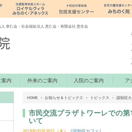
人 幸仁会・社会福祉法人 恵仁会・有限会社 恵生会
ご案内
外来のご案内
入院のご案内
ア
病
HOME
お知らせ＆トピックス
トピックス
認知症カ
院
介
市民交流プラザトワーレでの第
護
いて
十
2019年05月30日（木）
［
認知症カフェ
］