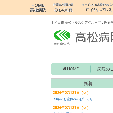
十
和
田
十和田市 高松ヘルスケアグループ：医療法
市
病
院・
老
高
HOME
病院の
人
松
病
介
サ
院
新着
ブ
(青
護・
森
2026年07月21日（火）
メ
県
R8年のお盆休みのお知らせ
障
ニ
十
ュ
2026年07月21日（火）
和