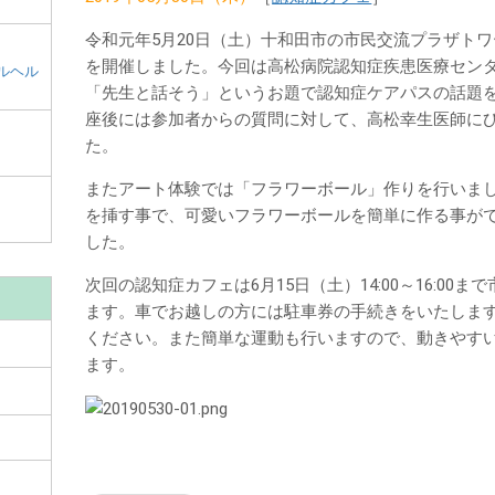
和
田
令和元年5月20日（土）十和田市の市民交流プラザトワ
市
を開催しました。今回は高松病院認知症疾患医療セン
ルヘル
メ
「先生と話そう」というお題で認知症ケアパスの話題
イ
座後には参加者からの質問に対して、高松幸生医師に
ン
た。
コ
またアート体験では「フラワーボール」作りを行いま
ン
を挿す事で、可愛いフラワーボールを簡単に作る事が
テ
した。
ン
次回の認知症カフェは6月15日（土）14:00～16:0
ツ
ます。車でお越しの方には駐車券の手続きをいたしま
ください。また簡単な運動も行いますので、動きやす
ます。