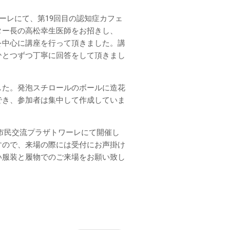
ーレにて、第19回目の認知症カフェ
ター長の高松幸生医師をお招きし、
を中心に講座を行って頂きました。講
ひとつずつ丁寧に回答をして頂きまし
した。発泡スチロールのボールに造花
でき、参加者は集中して作成していま
0まで市民交流プラザトワーレにて開催し
すので、来場の際には受付にお声掛け
い服装と履物でのご来場をお願い致し