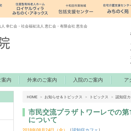
人 幸仁会・社会福祉法人 恵仁会・有限会社 恵生会
ご案内
外来のご案内
入院のご案内
ア
病
HOME
お知らせ＆トピックス
トピックス
認知症カ
院
介
市民交流プラザトワーレでの第
護
について
十
2018年08月24日（金）
［
認知症カフェ
］