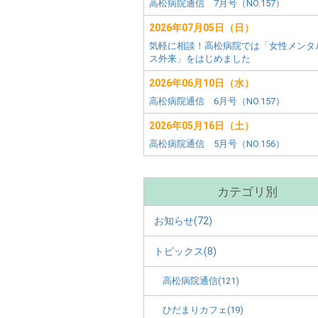
害
ー
高松病院通信 7月号（NO.157）
田
者
市)
2026年07月05日（日）
メ
施
気軽に相談！高松病院では「女性メンタ
ニ
ス外来」をはじめました
ュ
設
ー
2026年06月10日（水）
別
高松病院通信 6月号（NO.157）
2026年05月16日（土）
メ
高松病院通信 5月号（NO.156）
ニ
ュ
カテゴリ別
ー
お知らせ(72)
トピックス(8)
高松病院通信(121)
ひだまりカフェ(19)