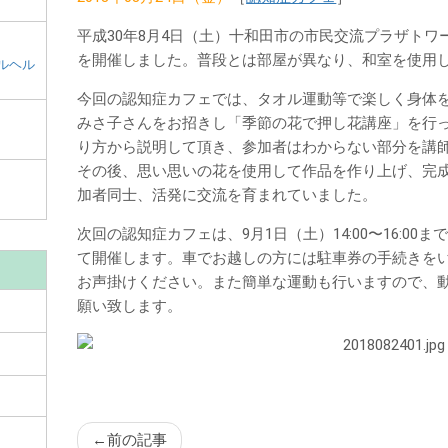
和
田
平成30年8月4日（土）十和田市の市民交流プラザトワ
市
を開催しました。普段とは部屋が異なり、和室を使用
ルヘル
メ
今回の認知症カフェでは、タオル運動等で楽しく身体
イ
みさ子さんをお招きし「季節の花で押し花講座」を行
ン
り方から説明して頂き、参加者はわからない部分を講
コ
その後、思い思いの花を使用して作品を作り上げ、完
ン
加者同士、活発に交流を育まれていました。
テ
次回の認知症カフェは、9月1日（土）14:00〜16:0
ン
て開催します。車でお越しの方には駐車券の手続きを
ツ
お声掛けください。また簡単な運動も行いますので、
願い致します。
←
前の記事