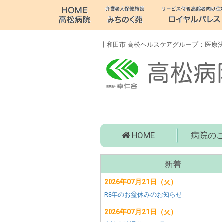
十
和
田
十和田市 高松ヘルスケアグループ：医療法
市
病
院・
老
高
HOME
病院の
人
松
病
介
サ
院
新着
ブ
(青
護・
森
2026年07月21日（火）
メ
県
R8年のお盆休みのお知らせ
障
ニ
十
ュ
2026年07月21日（火）
和