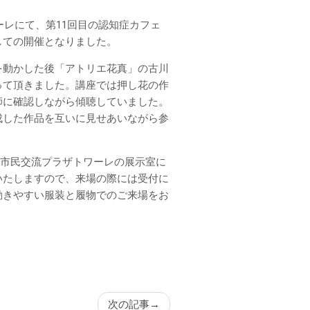
ーレにて、第11回目の認知症カフェ
しての開催となりました。
を動かした後「アトリエ花真」の古川
って頂きました。講座では押し花の作
師に確認しながら傾聴していました。
成した作品を互いに見せあいながら参
0まで市民交流プラザトワーレの展示室に
いたしますので、来場の際には受付に
動きやすい服装と履物でのご来場をお
次の記事
→