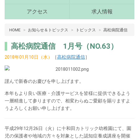
(青
森
アクセス
求人情報
県
十
病
HOME
お知らせ＆トピックス
トピックス
高松病院通信
和
院
田
介
市)
高松病院通信 1月号（NO.63）
護
メ
2018年01月10日（水）
［
高松病院通信
］
ニ
十
ュ
和
ー
田
謹んで新春のお慶びを申し上げます。
市
メ
本年もより良い医療・介護サービスを皆様に提供できるよう
イ
一層精進して参りますので、相変わらぬご愛顧を賜りますよ
ン
うよろしくお願い申し上げます。
コ
ン
平成29年12月26日（火）に十和田カトリック幼稚園にて、園
テ
児の保護者や地域の方々を対象とした認知症養成講座を開催