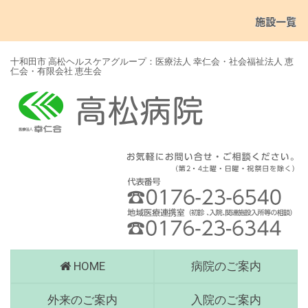
十和田市 高松ヘルスケアグループ：医療法人 幸仁会・社会福祉法人 恵
仁会・有限会社 恵生会
高
HOME
病院のご案内
松
病
外来のご案内
入院のご案内
院