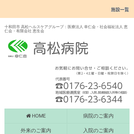
十和田市 高松ヘルスケアグループ：医療法人 幸仁会・社会福祉法人 恵
仁会・有限会社 恵生会
高
HOME
病院のご案内
松
病
外来のご案内
入院のご案内
院