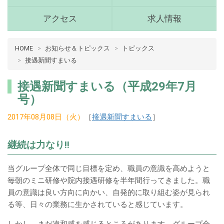
(青
森
アクセス
求人情報
県
十
病
HOME
お知らせ＆トピックス
トピックス
和
院
田
接遇新聞すまいる
介
市)
護
メ
接遇新聞すまいる（平成29年7月
ニ
十
号）
ュ
和
ー
2017年08月08日（火）
［
接遇新聞すまいる
］
田
市
継続は力なり!!
メ
イ
当グループ全体で同じ目標を定め、職員の意識を高めようと
ン
毎朝のミニ研修や院内接遇研修を半年間行ってきました。職
コ
員の意識は良い方向に向かい、自発的に取り組む姿が見られ
ン
る等、日々の業務に生かされていると感じています。
テ