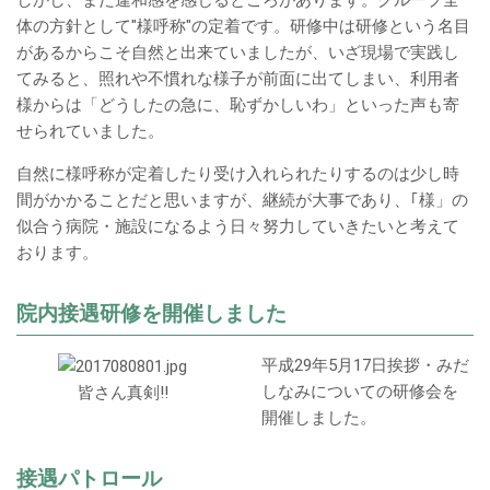
ン
しかし、まだ違和感を感じるところがあります。グループ全
体の方針として"様呼称"の定着です。研修中は研修という名目
ツ
があるからこそ自然と出来ていましたが、いざ現場で実践し
てみると、照れや不慣れな様子が前面に出てしまい、利用者
様からは「どうしたの急に、恥ずかしいわ」といった声も寄
せられていました。
自然に様呼称が定着したり受け入れられたりするのは少し時
間がかかることだと思いますが、継続が大事であり、｢様」の
似合う病院・施設になるよう日々努力していきたいと考えて
おります。
院内接遇研修を開催しました
平成29年5月17日挨拶・みだ
しなみについての研修会を
皆さん真剣!!
開催しました。
接遇パトロール