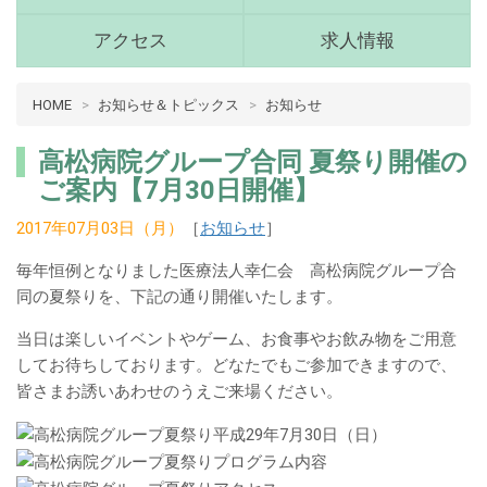
(青
森
アクセス
求人情報
県
十
病
HOME
お知らせ＆トピックス
お知らせ
和
院
田
介
市)
高松病院グループ合同 夏祭り開催の
護
メ
ご案内【7月30日開催】
ニ
十
ュ
2017年07月03日（月）
［
お知らせ
］
和
ー
田
毎年恒例となりました医療法人幸仁会 高松病院グループ合
市
同の夏祭りを、下記の通り開催いたします。
メ
当日は楽しいイベントやゲーム、お食事やお飲み物をご用意
イ
してお待ちしております。どなたでもご参加できますので、
ン
皆さまお誘いあわせのうえご来場ください。
コ
ン
テ