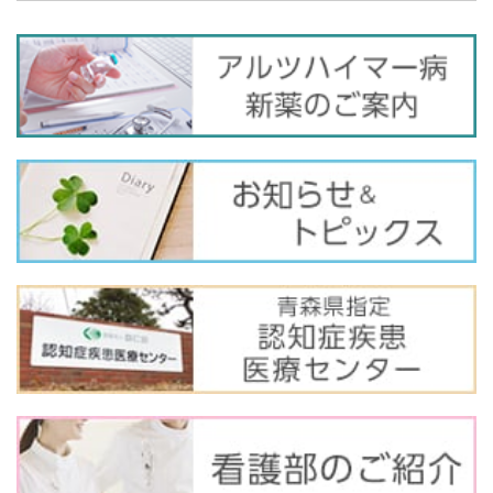
バ
ナ
ー