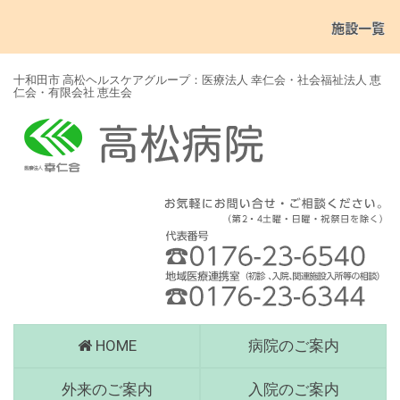
十和田市 高松ヘルスケアグループ：医療法人 幸仁会・社会福祉法人 恵
仁会・有限会社 恵生会
高
HOME
病院のご案内
松
病
外来のご案内
入院のご案内
院