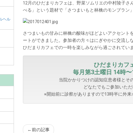
和
12月のひだまりカフェは、野菜ソムリエの中村陵子さ
田
べる」という題材で「さつまいもと林檎のモンブラン
市
ルヘル
メ
イ
さつまいもの甘みに林檎の酸味がほどよいアクセント
ン
ートができました。参加者の方々はにぎやかに交流し
コ
ひだまりカフェでの一時を楽しみながら過ごされてい
ン
テ
ひだまりカフ
ン
毎月第3土曜日 14時〜
ツ
当院かかりつけの認知症患者様とそ
どなたでもご参加いただ
※開始前に診察がありますので13時半に外
←
前の記事