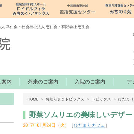
人 幸仁会・社会福祉法人 恵仁会・有限会社 恵生会
ご案内
外来のご案内
入院のご案内
ア
病
HOME
お知らせ＆トピックス
トピックス
ひだまり
院
介
野菜ソムリエの美味しいデザー
護
2017年01月24日（火）
［
ひだまりカフェ
］
十