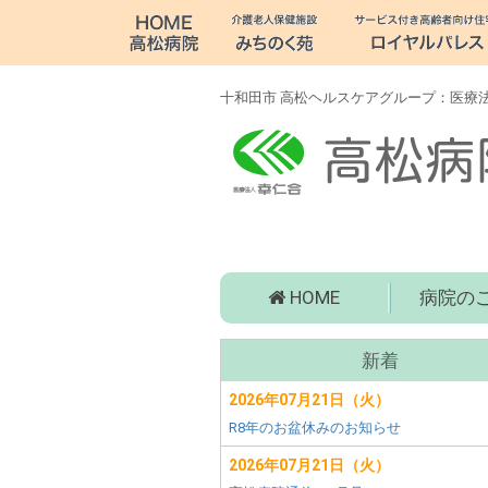
十
和
田
十和田市 高松ヘルスケアグループ：医療法
市
病
院・
老
高
HOME
病院の
人
松
病
介
サ
院
新着
ブ
(青
護・
森
2026年07月21日（火）
メ
県
R8年のお盆休みのお知らせ
障
ニ
十
ュ
2026年07月21日（火）
和