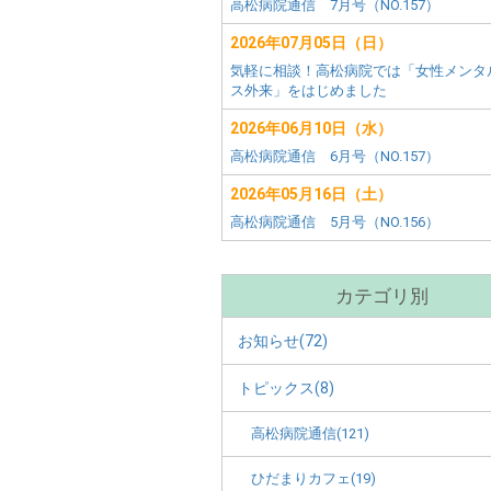
害
ー
高松病院通信 7月号（NO.157）
田
者
市)
2026年07月05日（日）
メ
施
気軽に相談！高松病院では「女性メンタ
ニ
ス外来」をはじめました
ュ
設
ー
2026年06月10日（水）
別
高松病院通信 6月号（NO.157）
2026年05月16日（土）
メ
高松病院通信 5月号（NO.156）
ニ
ュ
カテゴリ別
ー
お知らせ(72)
トピックス(8)
高松病院通信(121)
ひだまりカフェ(19)