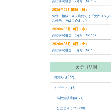
害
ー
高松病院通信 7月号（NO.157）
田
者
市)
2026年07月05日（日）
メ
施
気軽に相談！高松病院では「女性メンタ
ニ
ス外来」をはじめました
ュ
設
ー
2026年06月10日（水）
別
高松病院通信 6月号（NO.157）
2026年05月16日（土）
メ
高松病院通信 5月号（NO.156）
ニ
ュ
カテゴリ別
ー
お知らせ(72)
トピックス(8)
高松病院通信(121)
ひだまりカフェ(19)