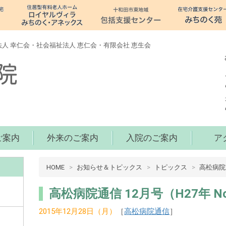
人 幸仁会・社会福祉法人 恵仁会・有限会社 恵生会
ご案内
外来のご案内
入院のご案内
ア
病
HOME
お知らせ＆トピックス
トピックス
高松病院
院
介
高松病院通信 12月号（H27年 No
護
2015年12月28日（月）
［
高松病院通信
］
十