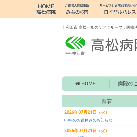
十
和
田
十和田市 高松ヘルスケアグループ：医療法
市
病
院・
老
高
HOME
病院の
人
松
病
介
サ
院
新着
ブ
(青
護・
森
2026年07月21日（火）
メ
県
R8年のお盆休みのお知らせ
障
ニ
十
ュ
2026年07月21日（火）
和