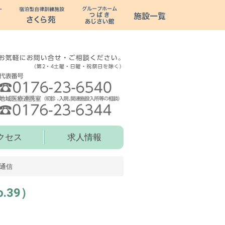
クセス
求人情報
通信
.39）