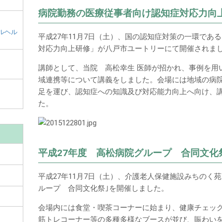
和
病院勤務の医療従事者向け認知症対応力向
田
市
ルヘル
平成27年11月7日（土）、国の認知症対策の一環であ
メ
対応力向上研修」が八戸市ユートリーにて開催されま
イ
ン
講師として、当院 高松幸生 医師が招かれ、事例を用
コ
域連携等について講義をしました。会場には地域の病
ン
足を運び、認知症への知識及び対応能力向上へ向け、
テ
た。
ン
ツ
平成27年度 高松病院グループ 合同文化
平成27年11月7日（土）、介護老人保健施設みちのく苑
ループ 合同文化祭｣を開催しました。
会場内には食堂・喫茶コーナーに始まり、健康チェッ
筋トレコーナー等の多種多様なブースが並び、賑わい