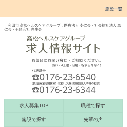
十和田市 高松ヘルスケアグループ：医療法人 幸仁会・社会福祉法人 恵
仁会・有限会社 恵生会
サ
求人募集TOP
職種で探す
イ
ト
施設で探す
先輩の声
メ
ニ