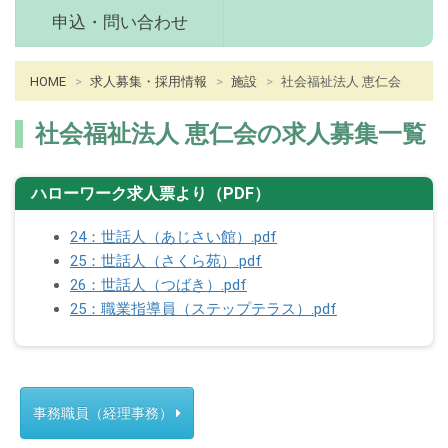
ュ
申込・問い合わせ
ー
病
HOME
求人募集・採用情報
施設
社会福祉法人 恵仁会
院
介
社会福祉法人 恵仁会の求人募集一覧
護
十
ハローワーク求人票より（PDF）
和
田
24：世話人（あじさい館）.pdf
市
25：世話人（さくら苑）.pdf
メ
26：世話人（つばき）.pdf
イ
25：職業指導員（ステップテラス）.pdf
ン
コ
ン
テ
事務職員（経理事務）
ン